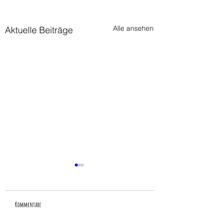
Alle ansehen
Aktuelle Beiträge
Kommentare
ein gruß zum ferienstart