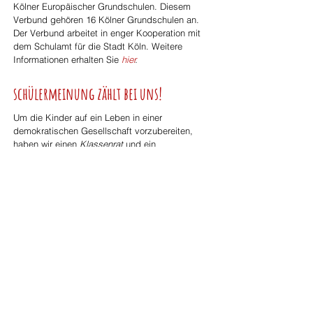
Kölner Europäischer Grundschulen. Diesem
Verbund gehören 16 Kölner Grundschulen an.
Der Verbund arbeitet in enger Kooperation mit
dem Schulamt für die Stadt Köln. Weitere
Informationen erhalten Sie
hier
.
schülermeinung zählt bei uns!
Um die Kinder auf ein Leben in einer
demokratischen Gesellschaft vorzubereiten,
haben wir einen
Klassenrat
und ein
Kinderparlament
eingerichtet.
In den Klassenratstunden besprechen die
Kinder einmal wöchentlich in der Klasse nach
festgelegten demokratischen Strukturen
aktuelle Anliegen der Klasse und der Schule.
Ca. alle 6 Wochen treffen sich die
Klassensprecher im Kinderparlament mit einer
Lehrkraft, überbringen die Meinungen,
Vorschläge und Wünsche aus den Klassen, die
die ganze Schule betreffen, diskutieren sie und
stimmen ab oder entscheiden, dass Themen
erneut im Klassenrat besprochen werden sollen