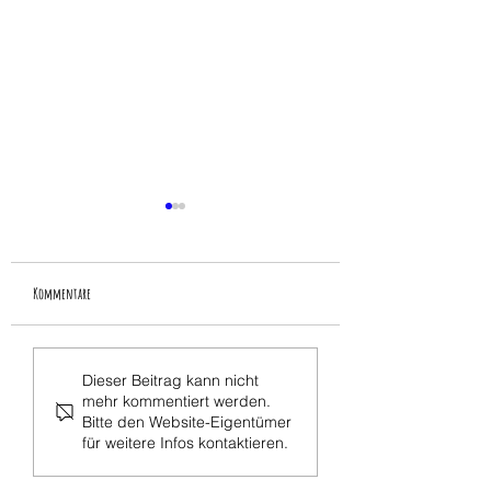
Kommentare
ein gruß zum ferienstart
verabschiedung der "viertis"
Dieser Beitrag kann nicht
mehr kommentiert werden.
Bitte den Website-Eigentümer
für weitere Infos kontaktieren.