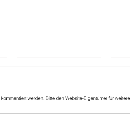
ein gru
 kommentiert werden. Bitte den Website-Eigentümer für weitere
verabschiedung der "viertis"