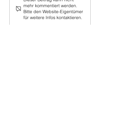
mehr kommentiert werden.
Bitte den Website-Eigentümer
für weitere Infos kontaktieren.
Telefonischer Kontakt
Schule
:
0221
35501340
OGS
:
0221 355013419
und
0221 355013422
Adresse
KGS Zugweg