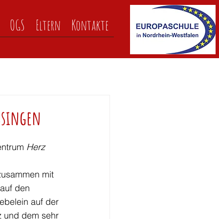
OGS
Eltern
Kontakte
ssingen
entrum 
Herz 
 zusammen mit 
auf den 
ebelein auf der 
z und dem sehr 