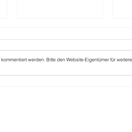
ein gru
 kommentiert werden. Bitte den Website-Eigentümer für weitere
verabschiedung der "viertis"
Telefonischer Kontakt